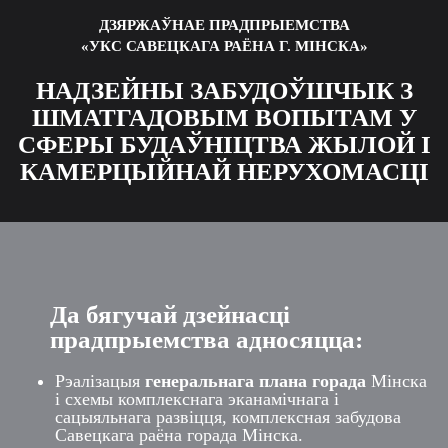
ДЗЯРЖАЎНАЕ ПРАДПРЫЕМСТВА
«УКС САВЕЦКАГА РАЁНА Г. МІНСКА»
НАДЗЕЙНЫ ЗАБУДОЎШЧЫК З
ШМАТГАДОВЫМ ВОПЫТАМ У
СФЕРЫ БУДАЎНІЦТВА ЖЫЛОЙ І
КАМЕРЦЫЙНАЙ НЕРУХОМАСЦІ
Да бягучай дзейнасці
прадпрыемства адносяцца:
Рэалізацыя
генеральнага плана горада
Мінска
і схемы комплекснага эканамічнага і
сацыяльнага развіцця, комплексная забудова
Савецкага раёна горада Мінска.