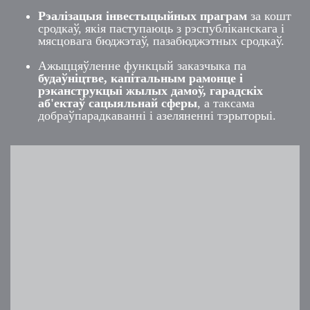
Рэалізацыя інвестыцыйных праграм
за кошт
сродкаў, якія паступаюць з рэспубліканскага і
мясцовага бюджэтаў, пазабюджэтных сродкаў.
Ажыццяўленне функцый заказчыка па
будаўніцтве, капітальным рамонце і
рэканструкцыі жылых дамоў, гарадскіх
аб'ектаў сацыяльнай сферы
, а таксама
добраўпарадкаванні і азеляненні тэрыторыі.