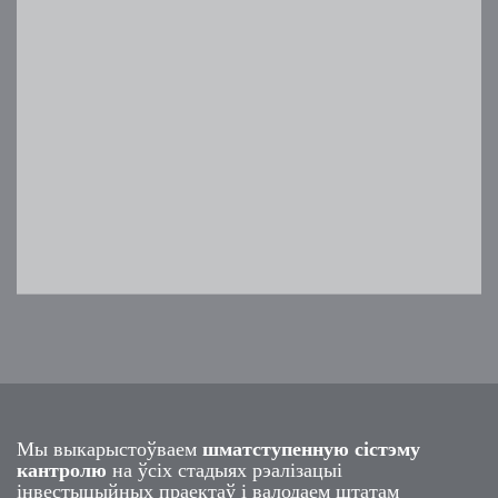
Мы выкарыстоўваем
шматступенную сістэму
кантролю
на ўсіх стадыях рэалізацыі
інвестыцыйных праектаў і валодаем штатам