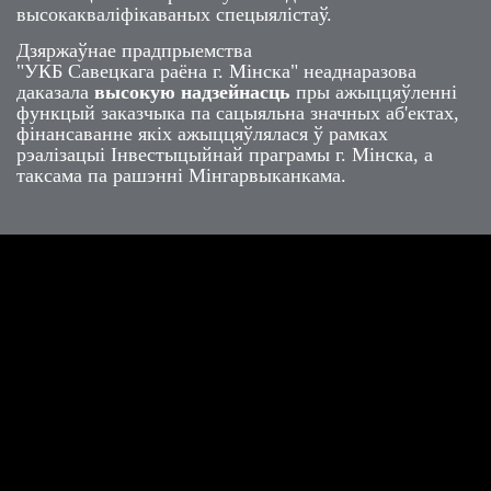
высокакваліфікаваных спецыялістаў.
Дзяржаўнае прадпрыемства
"УКБ Савецкага раёна г. Мінска" неаднаразова
даказала
высокую надзейнасць
пры ажыццяўленні
функцый заказчыка па сацыяльна значных аб'ектах,
фінансаванне якіх ажыццяўлялася ў рамках
рэалізацыі Інвестыцыйнай праграмы г. Мінска, а
таксама па рашэнні Мінгарвыканкама.